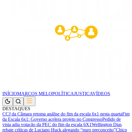
INÍCIO
MARCOS MELO
POLÍTICA
JUSTIÇA
VÍDEOS
DESTAQUES
CCJ da Câmara retoma análise do fim da escala 6x1 nesta quarta
Fim
da Escala 6x1: Governo acelera projeto no Congresso
Pedido de
vista adia votação da PEC do fim da escala 6X1
Wellington Dias
rebate críticas de Luciano Huck alegando “puro preconceito”
Chico