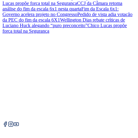
Lucas propõe força total na Segurança
CCJ da Câmara retoma
análise do fim da escala 6x1 nesta quarta
Fim da Escala 6x1:
Governo acelera projeto no Congresso
Pedido de vista adia votação
da PEC do fim da escala 6X1
Wellington Dias rebate críticas de
Luciano Huck alegando “puro preconceito”
Chico Lucas propõe
força total na Segurança
Editorias
Marcos Melo
Política
Justiça
Institucional
Sobre Nós
Contato
Política Dinâmica
O Política Dinâmica é um portal de notícias focado em política,
economia e justiça, trazendo análises profundas e informações
exclusivas para você.
©
2026
Política Dinâmica. Todos os direitos reservados.