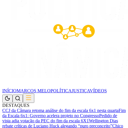
INÍCIO
MARCOS MELO
POLÍTICA
JUSTIÇA
VÍDEOS
DESTAQUES
CCJ da Câmara retoma análise do fim da escala 6x1 nesta quarta
Fim
da Escala 6x1: Governo acelera projeto no Congresso
Pedido de
vista adia votação da PEC do fim da escala 6X1
Wellington Dias
rebate críticas de Luciano Huck alegando “puro preconceito”
Chico