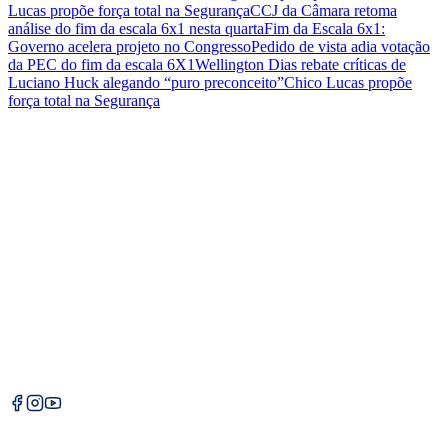
Lucas propõe força total na Segurança
CCJ da Câmara retoma
análise do fim da escala 6x1 nesta quarta
Fim da Escala 6x1:
Governo acelera projeto no Congresso
Pedido de vista adia votação
da PEC do fim da escala 6X1
Wellington Dias rebate críticas de
Luciano Huck alegando “puro preconceito”
Chico Lucas propõe
força total na Segurança
Editorias
Marcos Melo
Política
Justiça
Institucional
Sobre Nós
Contato
Política Dinâmica
O Política Dinâmica é um portal de notícias focado em política,
economia e justiça, trazendo análises profundas e informações
exclusivas para você.
©
2026
Política Dinâmica. Todos os direitos reservados.