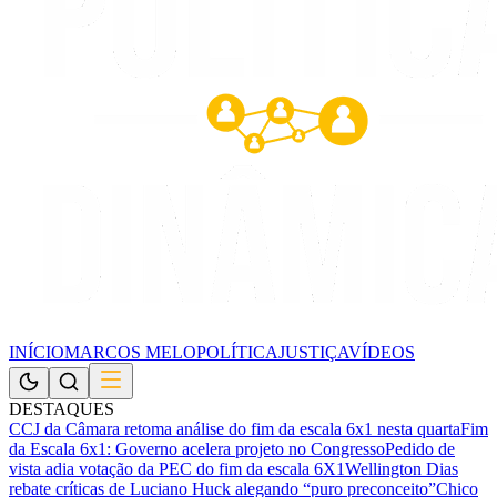
INÍCIO
MARCOS MELO
POLÍTICA
JUSTIÇA
VÍDEOS
DESTAQUES
CCJ da Câmara retoma análise do fim da escala 6x1 nesta quarta
Fim
da Escala 6x1: Governo acelera projeto no Congresso
Pedido de
vista adia votação da PEC do fim da escala 6X1
Wellington Dias
rebate críticas de Luciano Huck alegando “puro preconceito”
Chico