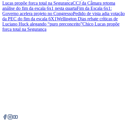
Lucas propõe força total na Segurança
CCJ da Câmara retoma
análise do fim da escala 6x1 nesta quarta
Fim da Escala 6x1:
Governo acelera projeto no Congresso
Pedido de vista adia votação
da PEC do fim da escala 6X1
Wellington Dias rebate críticas de
Luciano Huck alegando “puro preconceito”
Chico Lucas propõe
força total na Segurança
Editorias
Marcos Melo
Política
Justiça
Institucional
Sobre Nós
Contato
Política Dinâmica
O Política Dinâmica é um portal de notícias focado em política,
economia e justiça, trazendo análises profundas e informações
exclusivas para você.
©
2026
Política Dinâmica. Todos os direitos reservados.